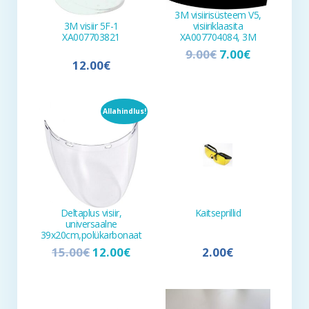
3M visiirisüsteem V5,
visiiriklaasita
3M visiir 5F-1
XA007704084, 3M
XA007703821
9.00
€
7.00
€
12.00
€
Allahindlus!
Deltaplus visiir,
Kaitseprillid
universaalne
39x20cm,polükarbonaat
15.00
€
12.00
€
2.00
€