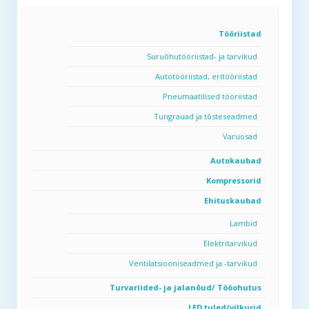
Tööriistad
Suruõhutööriistad- ja tarvikud
Autotööriistad, eritööriistad
Pneumaatilised tööriistad
Tungrauad ja tõsteseadmed
Varuosad
Autokaubad
Kompressorid
Ehituskaubad
Lambid
Elektritarvikud
Ventilatsiooniseadmed ja -tarvikud
Turvariided- ja jalanõud/ Tööohutus
LED tuled/vilkurid