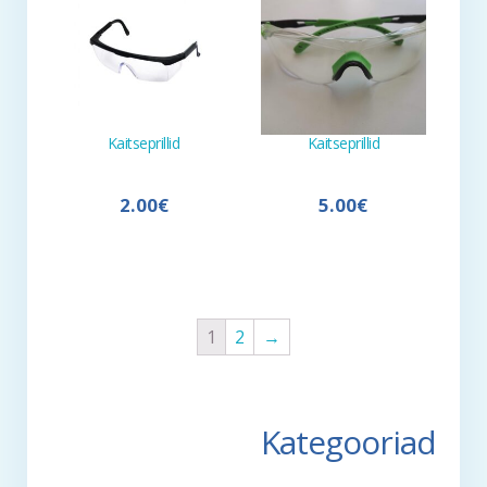
Kaitseprillid
Kaitseprillid
2.00
€
5.00
€
1
2
→
Kategooriad