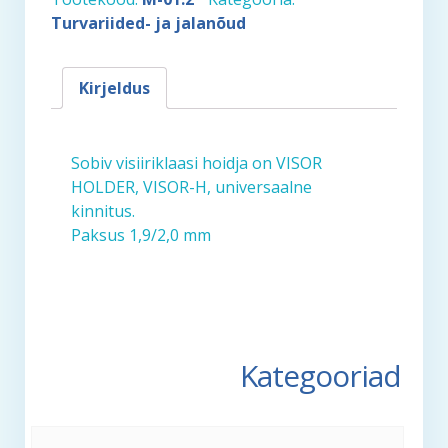
39x20cm,polükarbonaat
Turvariided- ja jalanõud
kogus
Kirjeldus
Sobiv visiiriklaasi hoidja on VISOR
HOLDER, VISOR-H, universaalne
kinnitus.
Paksus 1,9/2,0 mm
Kategooriad