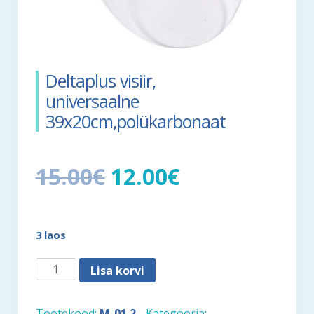
Deltaplus visiir,
universaalne
39x20cm,polükarbonaat
15.00
€
12.00
€
3 laos
Deltaplus
Lisa korvi
visiir,
universaalne
Tootekood:
M-01.2
Kategooria: