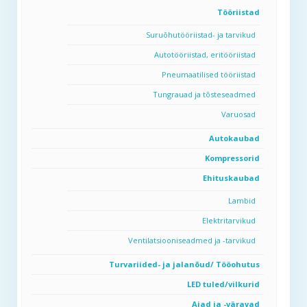
Tööriistad
Suruõhutööriistad- ja tarvikud
Autotööriistad, eritööriistad
Pneumaatilised tööriistad
Tungrauad ja tõsteseadmed
Varuosad
Autokaubad
Kompressorid
Ehituskaubad
Lambid
Elektritarvikud
Ventilatsiooniseadmed ja -tarvikud
Turvariided- ja jalanõud/ Tööohutus
LED tuled/vilkurid
Aiad ja -väravad