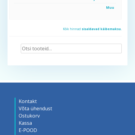
Muu
Kõik hinnad
sisaldavad käibemaksu.
Otsi:
Kontakt
Võta ühendust
Ostukorv
Kassa
E-POOD